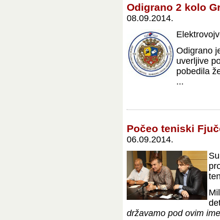
Odigrano 2 kolo G
08.09.2014.
Elektrovojv
Odigrano j
uverljive p
pobedila že
...
Počeo teniski Fjuč
06.09.2014.
Su
pro
te
Mi
det
državamo pod ovim imenom,