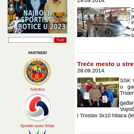
29.09.2014.
D
j
t
PARTNERI
Treće mesto u stre
28.09.2014.
SSK V
u ga
Subotica
Trste
gađan
Vojni
i Trostav 3x10 hitaca (lež
Sportski savez Srbije