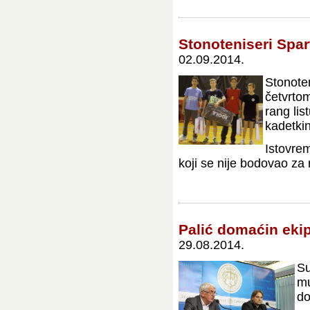
Stonoteniseri Spar
02.09.2014.
Stonoten
četvrtom
rang lis
kadetkin
Istovrem
koji se nije bodovao za ra
Palić domaćin eki
29.08.2014.
Su
mu
do