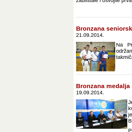
zablistale i osvojile prva
Bronzana seniorsk
21.09.2014.
Na Pr
održa
takmič
Bronzana medalja 
19.09.2014.
J
k
j
B
P