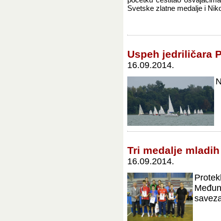
Svetske zlatne medalje i Niko
Uspeh jedriličara P
16.09.2014.
N
Tri medalje mladih
16.09.2014.
Protek
Međuna
saveza 