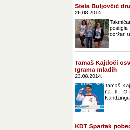
Stela Buljovčić d
26.08.2014.
Takmiča
postigla
održan u
Tamaš Kajdoči osv
Igrama mladih
23.08.2014.
Tamaš Kajd
na II. Ol
Nandžingu -
KDT Spartak pobe