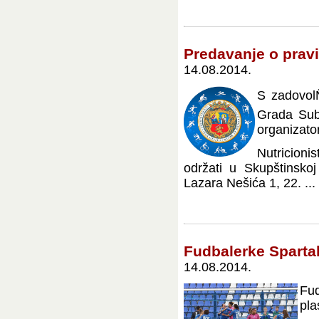
Predavanje o pravil
14.08.2014.
S zadovol
Grada Subo
organizato
Nutricionis
održati u Skupštinsko
Lazara Nešića 1, 22. ...
Fudbalerke Sparta
14.08.2014.
Fud
pla