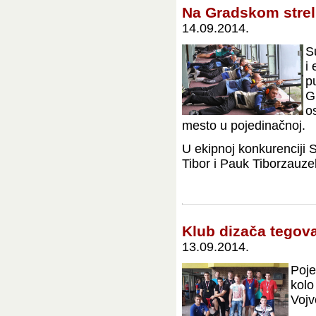
Na Gradskom strel
14.09.2014.
S
i
p
G
o
mesto u pojedinačnoj.
U ekipnoj konkurenciji
Tibor i Pauk Tiborzauze
Klub dizača tegova
13.09.2014.
Poje
kolo
Vojv