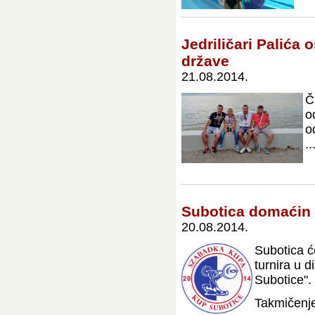
Jedriličari Palića
države
21.08.2014.
Č
o
o
..
Subotica domaćin 
20.08.2014.
Subotica ć
turnira u 
Subotice".
Takmičenje