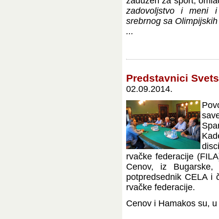
zadužen za sport, omla
zadovoljstvo i meni 
srebrnog sa Olimpijskih
...
Predstavnici Svets
02.09.2014.
Pov
save
Spa
Kad
dis
rvačke federacije (FIL
Cenov, iz Bugarske,
potpredsednik CELA i č
rvačke federacije.
Cenov i Hamakos su, u p