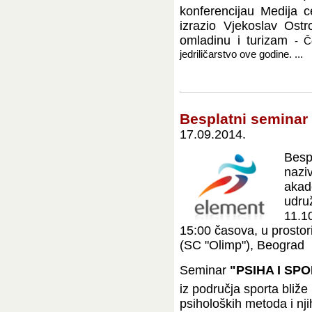
konferencijau Medija c
izrazio Vjekoslav Ost
omladinu i turizam
- Č
jedriličarstvo ove godine. ...
Besplatni seminar 
17.09.2014.
Besp
nazi
akad
udru
11.1
15:00 časova, u prosto
(SC "Olimp"), Beograd
Seminar
"PSIHA I SP
iz područja sporta bliž
psiholoških metoda i nji