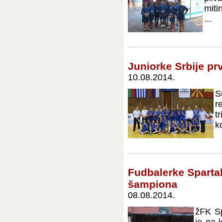
miti
...
Juniorke Srbije pr
10.08.2014.
S
r
t
k
Fudbalerke Spartaka
šampiona
08.08.2014.
žFK Sp