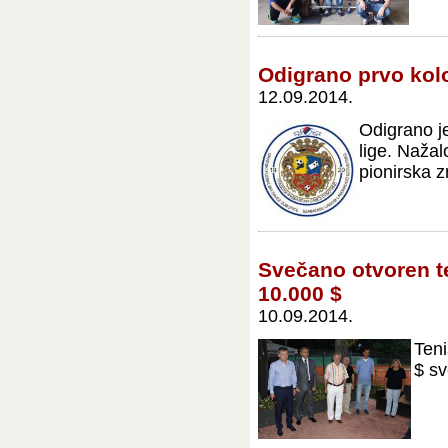
Odigrano prvo kolo
12.09.2014.
Odigrano j
lige. Nažal
pionirska z
Svečano otvoren t
10.000 $
10.09.2014.
Teni
$ sv