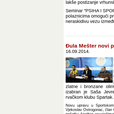
lakše postizanje vrhunsk
Seminar "PSIHA I SPORT"
polaznicima omogući pr
neraskidivu vezu između 
Đula Mešter novi 
16.09.2014.
zlatne i bronzane oli
izabran je Saša Jevr
rvačkom klubu Spartak.
Novu upravu u Sportskomdr
Vjekoslav Ostrogonac, član 
početku čestitao osvajačim