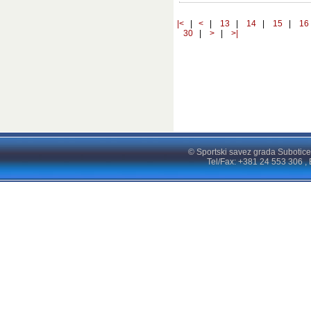
|<
|
<
|
13
|
14
|
15
|
1
30
|
>
|
>|
© Sportski savez grada Subotice
Tel/Fax: +381 24 553 306 , 