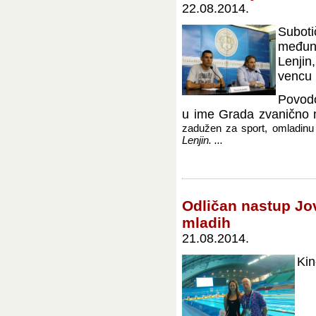
22.08.2014.
Subot
međun
Lenjin
vencu 
Povodo
u ime Grada zvanično m
zadužen za sport, omladinu
Lenjin. ...
Odličan nastup Jo
mladih
21.08.2014.
Kin