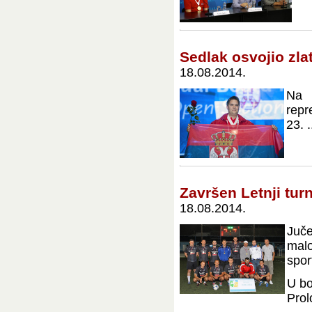
Sedlak osvojio zla
18.08.2014.
Na 
repr
23. .
Završen Letnji tur
18.08.2014.
Juče
malo
spor
U bo
Prolo