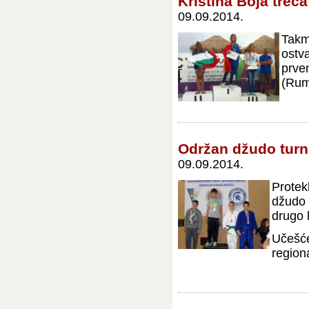
Kristina Boja treća
09.09.2014.
Takm
ostv
prve
(Rumu
Održan džudo turn
09.09.2014.
Protek
džudo 
drugo 
Učešće
region