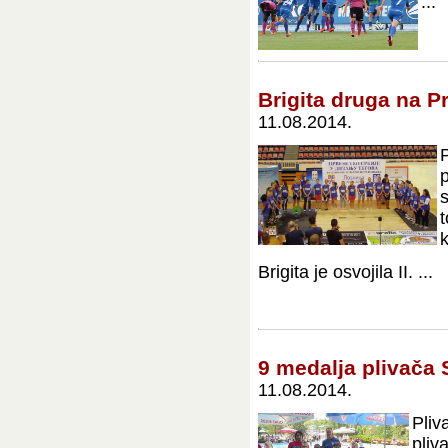
...
Brigita druga na P
11.08.2014.
k
Brigita je osvojila II. ...
9 medalja plivača 
11.08.2014.
Pliv
pli