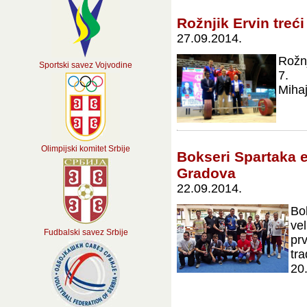
Rožnjik Ervin treć
27.09.2014.
Rožn
Sportski savez Vojvodine
7. 
Mihaj
Olimpijski komitet Srbije
Bokseri Spartaka e
Gradova
22.09.2014.
Bo
ve
Fudbalski savez Srbije
pr
tr
20.