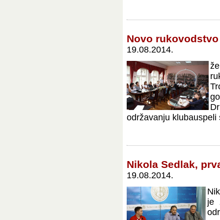
Novo rukovodstvo
19.08.2014.
že
ru
Tr
go
D
održavanju klubauspeli s
Nikola Sedlak, prva
19.08.2014.
Nik
je 
odr