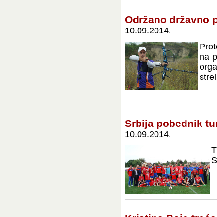
Održano državno p
10.09.2014.
Prot
na p
org
strel
Srbija pobednik tur
10.09.2014.
T
S