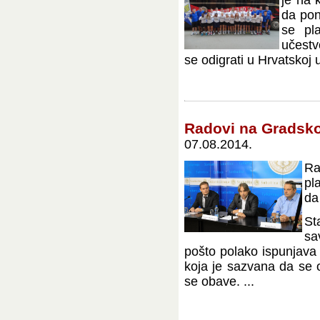
je na 
da pon
se pl
učestv
se odigrati u Hrvatskoj 
Radovi na Gradsko
07.08.2014.
Ra
pl
da
St
sa
pošto polako ispunjava 
koja je sazvana da se o
se obave. ...