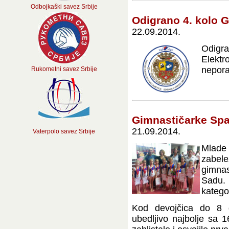
Odbojkaški savez Srbije
Odigrano 4. kolo G
22.09.2014.
Odigra
Elektro
neporaž
Rukometni savez Srbije
Gimnastičarke Spar
21.09.2014.
Vaterpolo savez Srbije
Mlade
zabel
gimna
Sadu. 
katego
Kod devojčica do 8 g
ubedljivo najbolje sa 