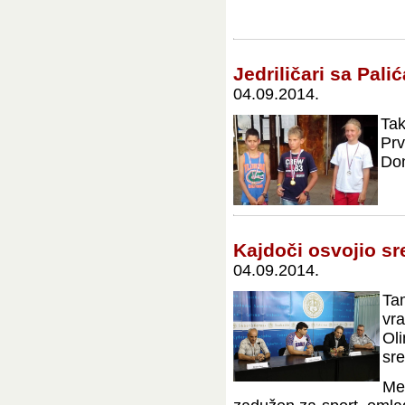
Jedriličari sa Pal
04.09.2014.
Tak
Prv
Don
Kajdoči osvojio s
04.09.2014.
Ta
vr
Ol
sr
Me