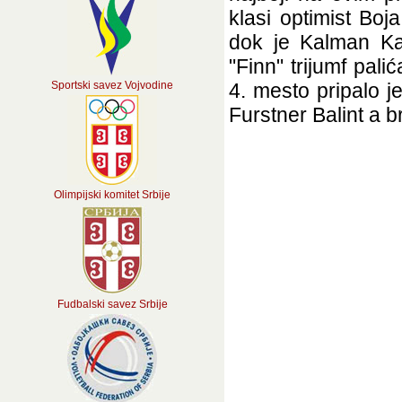
klasi optimist Boja
dok je Kalman Kar
"Finn" trijumf pali
Sportski savez Vojvodine
4. mesto pripalo je
Furstner Balint a 
Olimpijski komitet Srbije
Fudbalski savez Srbije