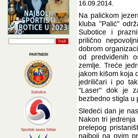
16.09.2014.
Na palićkom jezeru
kluba "Palić" odr
Subotice i prazn
prilično nepovol
dobrom organizaci
PARTNERI
od predviđenih o
zemlje. Treće jedr
jakom kišom koja d
jedriličari i po t
"Laser" dok je z
Subotica
bezbedno stigla u p
Sledeći dan je na
Nakon tri jedrenja
prelepog pristani
Sportski savez Srbije
najboji na ovim pr