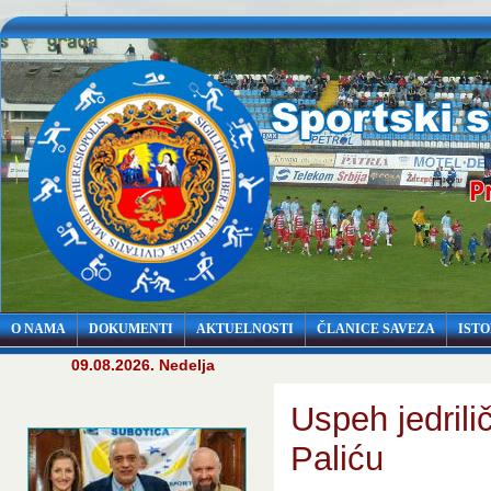
O NAMA
DOKUMENTI
AKTUELNOSTI
ČLANICE SAVEZA
ISTO
09.08.2026. Nedelja
Uspeh jedrili
Paliću