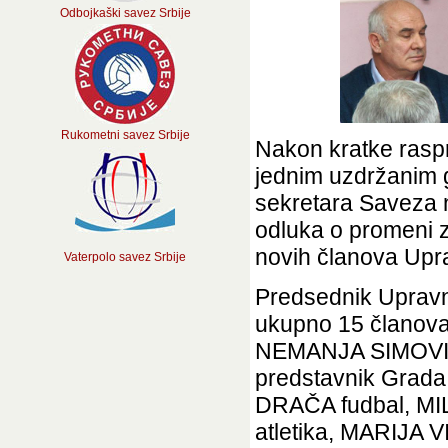
Odbojkaški savez Srbije
Rukometni savez Srbije
Nakon kratke raspr
jednim uzdržanim 
sekretara Saveza n
odluka o promeni z
novih članova Up
Vaterpolo savez Srbije
Predsednik Upravn
ukupno 15 članova
NEMANJA SIMOVIĆ
predstavnik Grad
DRAČA fudbal, M
atletika, MARIJA 