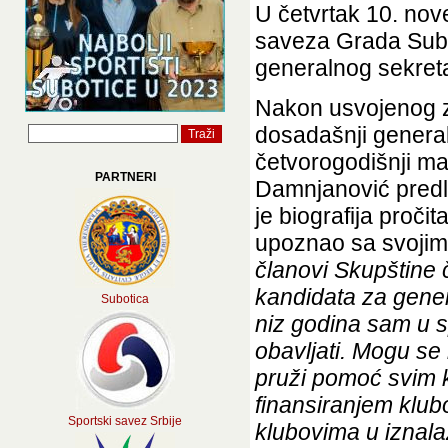
U četvrtak 10. no
saveza Grada Subot
generalnog sekret
Nakon usvojenog z
dosadašnji general
četvorogodišnji m
PARTNERI
Damnjanović predl
je biografija proči
upoznao sa svojim
članovi Skupštine 
kandidata za gene
Subotica
niz godina sam u s
obavljati. Mogu se
pruži pomoć svim k
finansiranjem klu
Sportski savez Srbije
klubovima u iznala