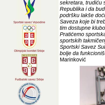
sekretara, trudiću 
Republika i da bud
podršku lakše doći 
Saveza koje bi tre
Sportski savez Vojvodine
tim dostupne klub
Pratićemo sportska
sportskih takmičen
Sportski Savez Su
Olimpijski komitet Srbije
bolje da funkcioni
Marinković
Fudbalski savez Srbije