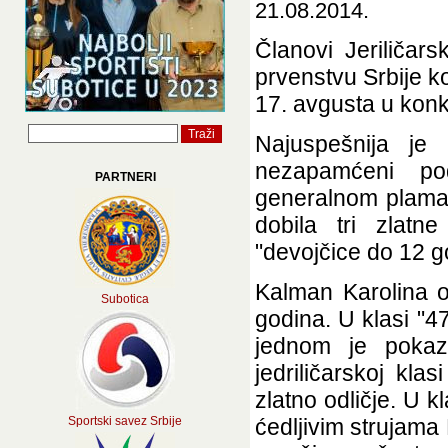
21.08.2014.
Članovi Jeriličars
prvenstvu Srbije 
17. avgusta u konk
Najuspešnija je 
nezapamćeni po
PARTNERI
generalnom plamanu
dobila tri zlatn
"devojčice do 12 g
Kalman Karolina o
Subotica
godina. U klasi "
jednom je pokaz
jedriličarskoj kla
zlatno odličje. U k
Sportski savez Srbije
ćedljivim strujama