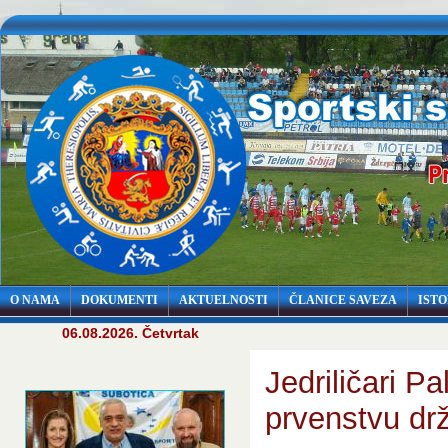
O NAMA
DOKUMENTI
AKTUELNOSTI
ČLANICE SAVEZA
ISTO
06.08.2026. Četvrtak
Jedriličari P
prvenstvu dr