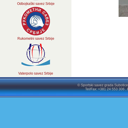
Odbojkaški savez Srbije
Rukometni savez Srbije
Vaterpolo savez Srbije
© Sportski savez grada Subotice
Tel/Fax: +381 24 553 306 , 