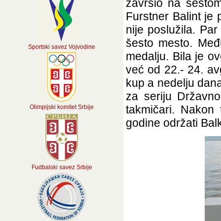
završio na šestom
Furstner Balint je
nije poslužila. Par
šesto mesto. Među
Sportski savez Vojvodine
medalju. Bila je o
već od 22.- 24. a
kup a nedelju dana
za seriju Državno
takmičari. Nakon
Olimpijski komitet Srbije
godine održati Bal
Fudbalski savez Srbije