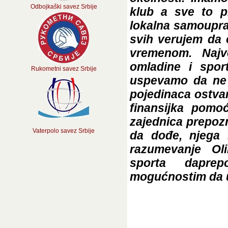
Odbojkaški savez Srbije
klub a sve to p
lokalna samouprav
svih verujem da 
vremenom. Najv
omladine i spor
Rukometni savez Srbije
uspevamo da ne 
pojedinaca ostvar
finansijka pomo
zajednica prepozn
Vaterpolo savez Srbije
da dođe, njega n
razumevanje Oli
sporta daprep
mogućnostim da ul