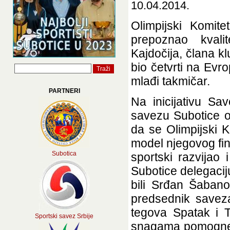
10.04.2014.
Olimpijski Komite
prepoznao kvali
Kajdočija, člana k
bio četvrti na Ev
mlađi takmičar.
PARTNERI
Na inicijativu S
savezu Subotice or
da se Olimpijski K
model njegovog fi
Subotica
sportski razvijao
Subotice delegaciju
bili Srđan Šabano
predsednik saveza
tegova Spatak i 
Sportski savez Srbije
snagama pomogne 