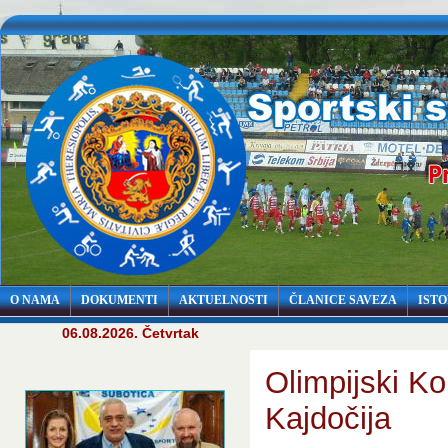
O NAMA
DOKUMENTI
AKTUELNOSTI
ČLANICE SAVEZA
ISTO
06.08.2026. Četvrtak
Olimpijski K
Kajdočija