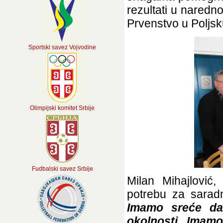
rezultati u naredn
Prvenstvo u Poljsku
Sportski savez Vojvodine
Olimpijski komitet Srbije
Fudbalski savez Srbije
Milan Mihajlović
potrebu za saradn
Imamo sreće da
okolnosti. Imamo