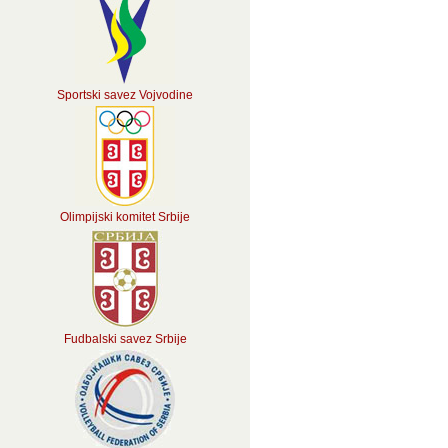
Sportski savez Vojvodine
Olimpijski komitet Srbije
Fudbalski savez Srbije