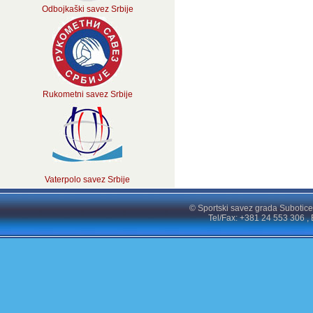
Odbojkaški savez Srbije
Rukometni savez Srbije
Vaterpolo savez Srbije
© Sportski savez grada Subotice
Tel/Fax: +381 24 553 306 , 