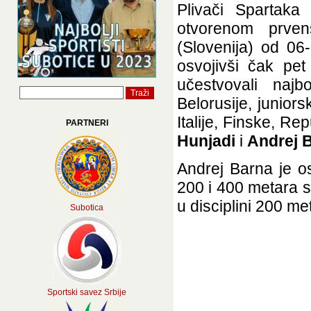
Plivači Spartak
otvorenom prven
(Slovenija) od 06-
osvojivši čak pe
učestvovali najb
Belorusije, juniors
Italije, Finske, Re
PARTNERI
Hunjadi
i
Andrej 
Andrej Barna je os
200 i 400 metara s
u disciplini 200 met
Subotica
Sportski savez Srbije