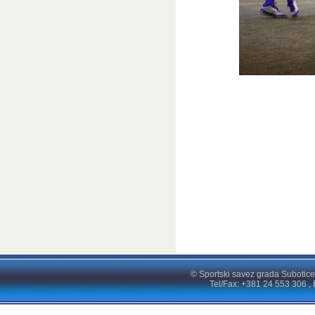
© Sportski savez grada Subotice
Tel/Fax: +381 24 553 306 , 