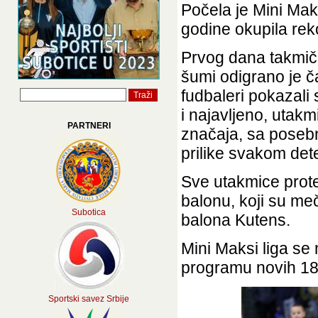
Počela je Mini Mak
godine okupila reko
Prvog dana takmič
šumi odigrano je č
fudbaleri pokazali 
i najavljeno, utakm
PARTNERI
značaja, sa posebn
prilike svakom det
Sve utakmice protek
balonu, koji su me
Subotica
balona Kutens.
Mini Maksi liga se
programu novih 18
Sportski savez Srbije