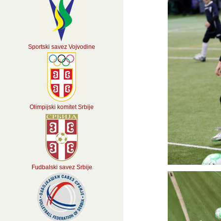
Sportski savez Vojvodine
Olimpijski komitet Srbije
Fudbalski savez Srbije