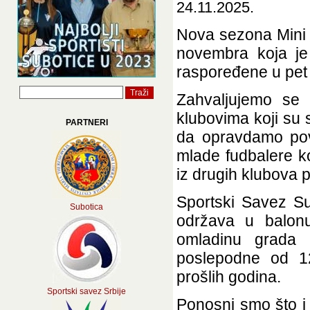
24.11.2025.
Nova sezona Mini 
novembra koja je
raspoređene u pet
Zahvaljujemo se 
klubovima koji su 
PARTNERI
da opravdamo pov
mlade fudbalere k
iz drugih klubova 
Sportski Savez Sub
Subotica
održava u balon
omladinu grada 
poslepodne od 12
prošlih godina.
Sportski savez Srbije
Ponosni smo što i