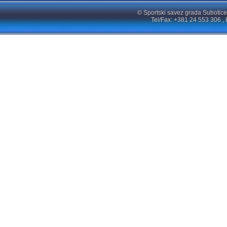
© Sportski savez grada Subotice
Tel/Fax: +381 24 553 306 , 