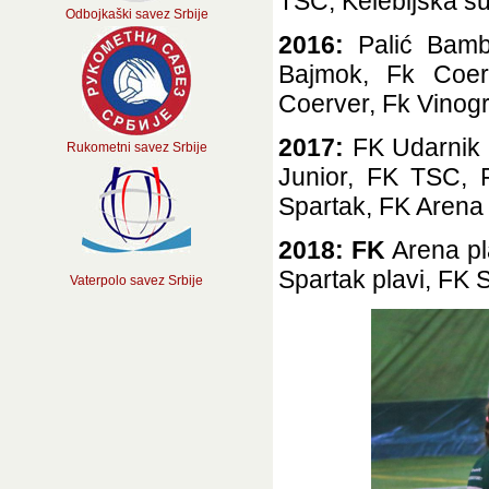
TSC, Kelebijska š
Odbojkaški savez Srbije
2016:
Palić Bambi
Bajmok, Fk Coerv
Coerver, Fk Vinogr
2017:
FK Udarnik 
Rukometni savez Srbije
Junior, FK TSC, 
Spartak, FK Arena 
2018: FK
Arena pl
Spartak plavi, FK S
Vaterpolo savez Srbije