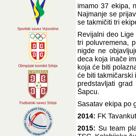
imamo 37 ekipa, na
Najmanje se prija
se takmičiti tri eki
Sportski savez Vojvodine
Revijalni deo Lige
tri poluvremena, p
nigde ne objavlju
deca koja inače ima
koja će biti polazn
Olimpijski komitet Srbije
će biti takmičarski
predstavljati gra
Šapcu.
Sasatav ekipa po 
Fudbalski savez Srbije
2014:
FK Tavankut
2015:
Su team plav