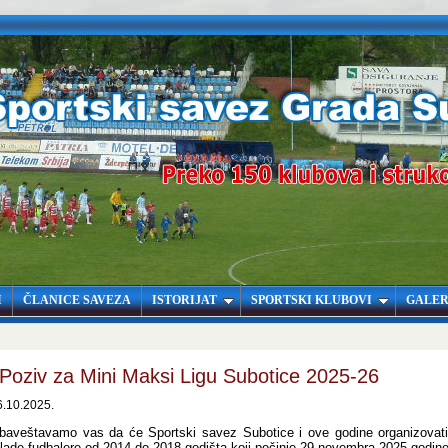
I
ČLANICE SAVEZA
ISTORIJAT
SPORTSKI KLUBOVI
GALER
Poziv za Mini Maksi Ligu Subotice 2025-26
6.10.2025.
baveštavamo vas da će Sportski savez Subotice i ove godine organizovati f
lade fudbalere od 2014 do 2018 godišta koji počinje 29 novembra 2025 godin