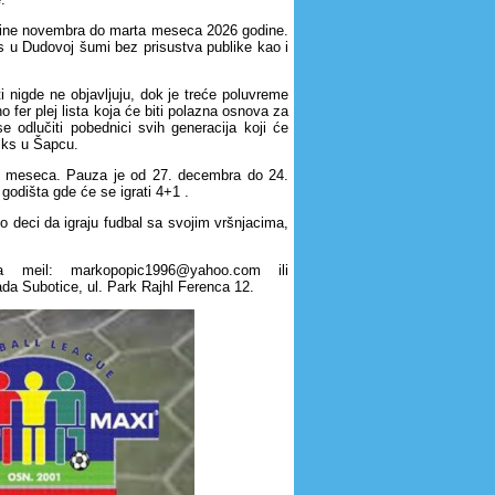
olovine novembra do marta meseca 2026 godine.
 u Dudovoj šumi bez prisustva publike kao i
ti nigde ne objavljuju, dok je treće poluvreme
 fer plej lista koja će biti polazna osnova za
se odlučiti pobednici svih generacija koji će
niks u Šapcu.
ri meseca. Pauza je od 27. decembra do 24.
godišta gde će se igrati 4+1 .
deci da igraju fudbal sa svojim vršnjacima,
 meil: markopopic1996@yahoo.com ili
da Subotice, ul. Park Rajhl Ferenca 12.