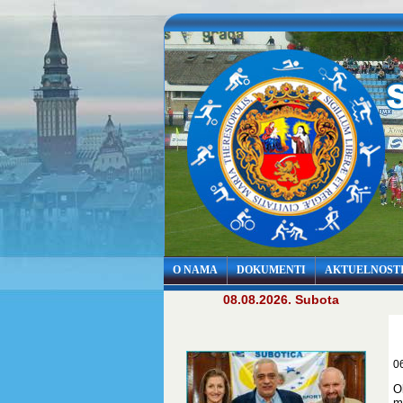
O NAMA
DOKUMENTI
AKTUELNOST
08.08.2026. Subota
0
O
m