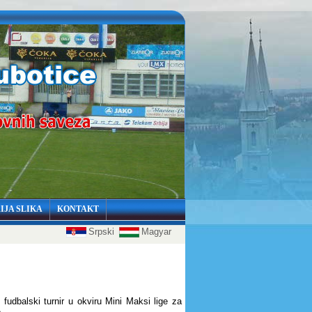
IJA SLIKA
KONTAKT
Srpski
Magyar
udbalski turnir u okviru Mini Maksi lige za
e.