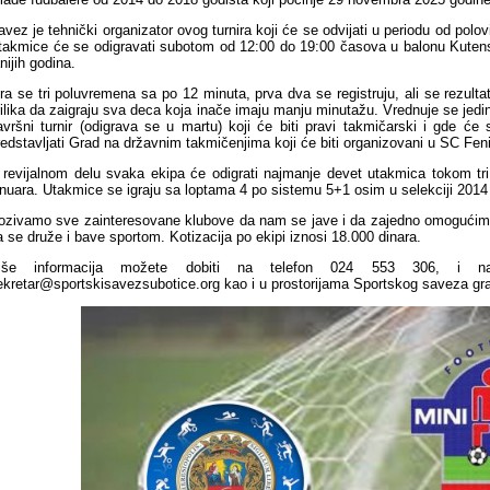
avez je tehnički organizator ovog turnira koji će se odvijati u periodu od p
takmice će se odigravati subotom od 12:00 do 19:00 časova u balonu Kutens
nijih godina.
gra se tri poluvremena sa po 12 minuta, prva dva se registruju, ali se rezulta
rilika da zaigraju sva deca koja inače imaju manju minutažu. Vrednuje se jedino
avršni turnir (odigrava se u martu) koji će biti pravi takmičarski i gde će 
redstavljati Grad na državnim takmičenjima koji će biti organizovani u SC Fe
 revijalnom delu svaka ekipa će odigrati najmanje devet utakmica tokom t
anuara. Utakmice se igraju sa loptama 4 po sistemu 5+1 osim u selekciji 2014 
ozivamo sve zainteresovane klubove da nam se jave i da zajedno omogućimo 
a se druže i bave sportom. Kotizacija po ekipi iznosi 18.000 dinara.
iše informacija možete dobiti na telefon 024 553 306, i na
ekretar@sportskisavezsubotice.org kao i u prostorijama Sportskog saveza gra