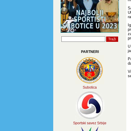
S
U
ra
I
p
z
p
U
j
PARTNERI
P
d
V
s
Subotica
Sportski savez Srbije