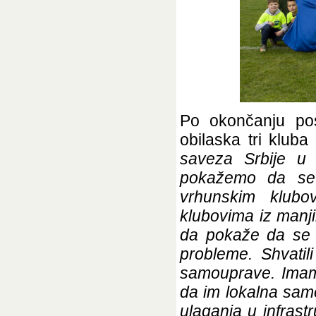
Po okončanju p
obilaska tri kluba 
saveza Srbije u 
pokažemo da se 
vrhunskim klubov
klubovima iz manj
da pokaže da se b
probleme. Shvatil
samouprave. Imam
da im lokalna sam
ulaganja u infrast