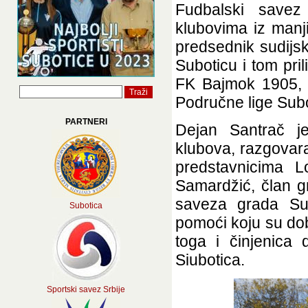
Fudbalski savez
klubovima iz manji
predsednik sudijs
Suboticu i tom pri
FK Bajmok 1905, k
Područne lige Sub
PARTNERI
Dejan Santrač je
klubova, razgovar
predstavnicima L
Samardžić, član g
saveza grada Sub
Subotica
pomoći koju su dob
toga i činjenica 
Siubotica.
Sportski savez Srbije