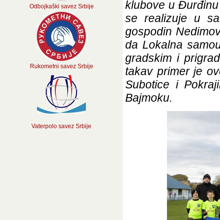
klubove u Đurđinu 
Odbojkaški savez Srbije
se realizuje u s
gospodin Nedimovi
da Lokalna samou
gradskim i prigr
Rukometni savez Srbije
takav primer je ov
Subotice i Pokraj
Bajmoku.
Vaterpolo savez Srbije