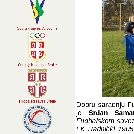
Sportski savez Vojvodine
Olimpijski komitet Srbije
Fudbalski savez Srbije
Dobru saradnju Fu
je
Srđan Samar
Fudbalskom savezu
FK Radnički 1905