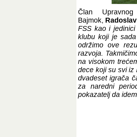
Član Upravno
Bajmok,
Radoslav 
FSS kao i jedinic
klubu koji je sad
održimo ove rezul
razvoja. Takmičimo
na visokom treće
dece koji su svi i
dvadeset igrača č
za naredni perio
pokazatelj da ide