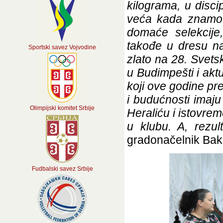
kilograma, u discip
veća kada znamo da
domaće selekcije,
takođe u dresu nac
Sportski savez Vojvodine
zlato na 28. Svet
u Budimpešti i aktue
koji ove godine pr
i budućnosti imaju
Olimpijski komitet Srbije
Heraliću i istovre
u klubu. A, rezul
gradonačelnik Bak
Fudbalski savez Srbije