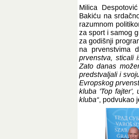
Milica Despotović
Bakiću na srdačno
razumnom politiko
za sport i samog g
za godišnji progra
na prvenstvima d
prvenstva, sticali
Zato danas možem
predstvaljali i svo
Evropskog prvenst
kluba 'Top fajter',
kluba“
, podvukao j