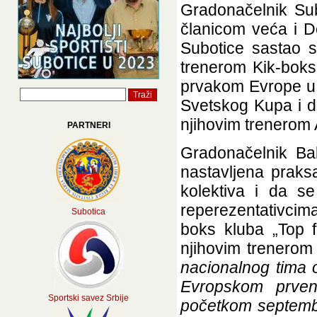
Gradonačelnik Su
članicom veća i 
Subotice sastao s
trenerom Kik-boks 
prvakom Evrope u 
Svetskog Kupa i dr
njihovim trenerom
PARTNERI
Gradonačelnik Bak
nastavljena praksa
kolektiva i da s
reperezentativcim
Subotica
boks kluba „Top f
njihovim trenerom
nacionalnog tima o
Evropskom prven
Sportski savez Srbije
početkom septembra