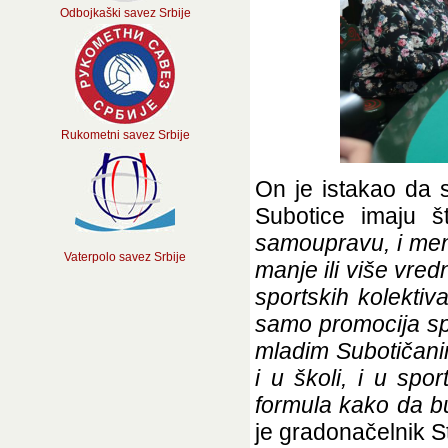
Odbojkaški savez Srbije
Rukometni savez Srbije
On je istakao da 
Subotice imaju š
samoupravu, i mene 
Vaterpolo savez Srbije
manje ili više vred
sportskih kolektiv
samo promocija spo
mladim Subotičani
i u školi, i u spor
formula kako da bud
je gradonačelnik S