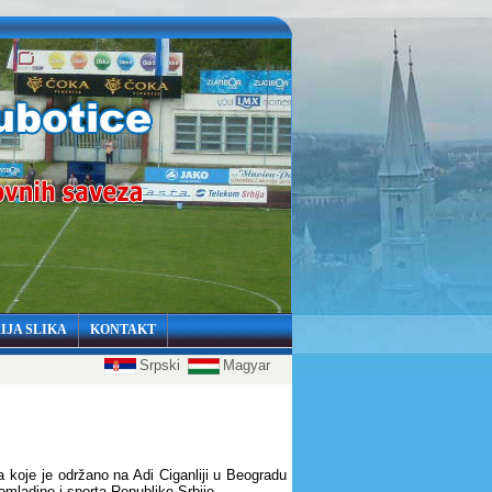
IJA SLIKA
KONTAKT
Srpski
Magyar
 koje je održano na Adi Ciganliji u Beogradu
omladine i sporta Republike Srbije.