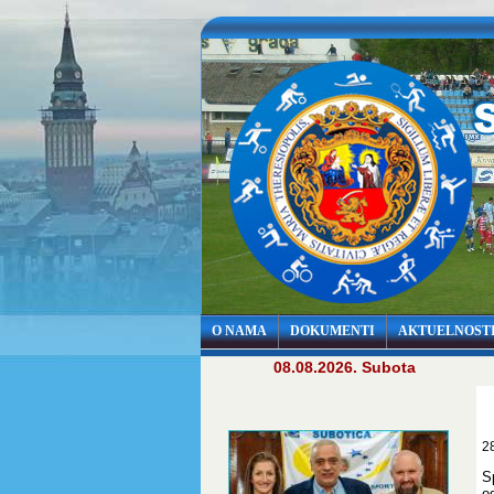
O NAMA
DOKUMENTI
AKTUELNOST
08.08.2026. Subota
2
S
o