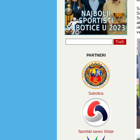
S
S
S
a
o
v
PARTNERI
Subotica
Sportski savez Srbije