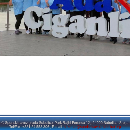
© Sportski savez grada Subotice, Park Rajhl Ferenca 12,, 24000 Subotica, Srbija
Tel/Fax: +381 24 553 306 , E-mail:
sekretar@sportskisavezsubotice.org