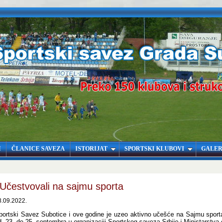
I
ČLANICE SAVEZA
ISTORIJAT
SPORTSKI KLUBOVI
GALER
Učestvovali na sajmu sporta
8.09.2022.
portski Savez Subotice i ove godine je uzeo aktivno učešće na Sajmu sporta
d 23. do 25. septembra u organizaciji Sportskog saveza Srbije i Ministarstva 